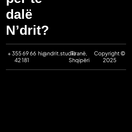
dalë
N’drit?
+ 355 69 66
hi@ndrit.studio
Tiranë,
Copyright ©
42 181
Shqipëri
2025