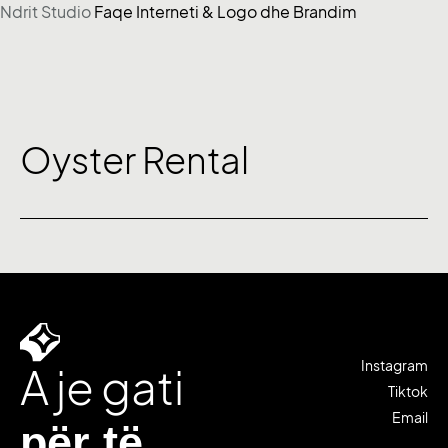
Ndrit Studio
Faqe Interneti & Logo dhe Brandim
Skip
to
content
Oyster Rental
Instagram
A je gati
Tiktok
Email
për të