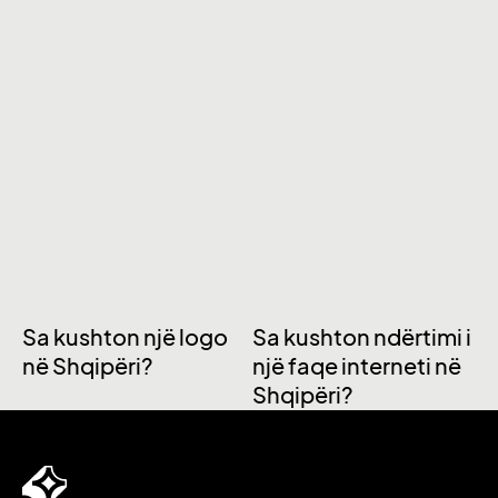
Sa kushton një logo
Sa kushton ndërtimi i
në Shqipëri?
një faqe interneti në
Shqipëri?