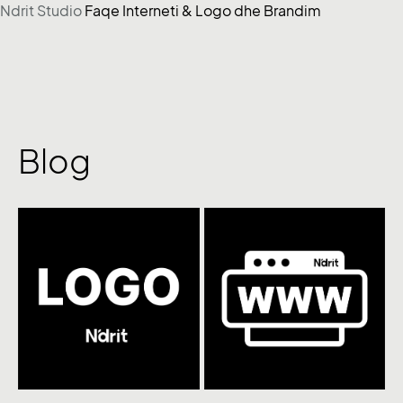
Ndrit Studio
Faqe Interneti & Logo dhe Brandim
Skip
to
content
Blog